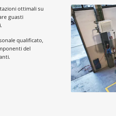
azioni ottimali su
are guasti
.
sonale qualificato,
mponenti del
anti.