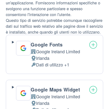
un'applicazione. Forniscono informazioni specifiche o
svolgono una funzione particolare e spesso
consentono l'interazione con l'utente.
Questo tipo di servizio potrebbe comunque raccogliere
dati sul traffico web relativo alle pagine dove il servizio
è installato, anche quando gli utenti non lo utilizzano.
Google Fonts
Google Ireland Limited
Azienda:
Irlanda
Luogo
Dati di utilizzo +1
del
Dati
trattamento:
Personali
trattati:
Google Maps Widget
Google Ireland Limited
Azienda:
Irlanda
Luogo