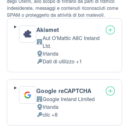
degli Utenti, allo scopo di filtrarlo da parti di traffico
indesiderate, messaggi e contenuti riconosciuti come
SPAM o proteggerlo da attività di bot malevoli.
Akismet
Aut O’Mattic A8C Ireland
Azienda:
Ltd.
Irlanda
Luogo
Dati di utilizzo +1
del
Dati
trattamento:
Personali
trattati:
Google reCAPTCHA
Google Ireland Limited
Azienda:
Irlanda
Luogo
clic +8
del
Dati
trattamento:
Personali