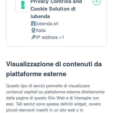
Privacy Controls and
Cookie Solution di
iubenda
iubenda srl
Azienda:
Italia
Luogo
IP address +1
del
Dati
trattamento:
Personali
trattati:
Visualizzazione di contenuti da
piattaforme esterne
Questo tipo di servizi permette di visualizzare
contenuti ospitati su piattaforme esterne direttamente
dalle pagine di questo Sito Web e di interagire con
essi. Tali servizi sono spesso definiti widget, ovvero
piccoli elementi inseriti in un sito web o in